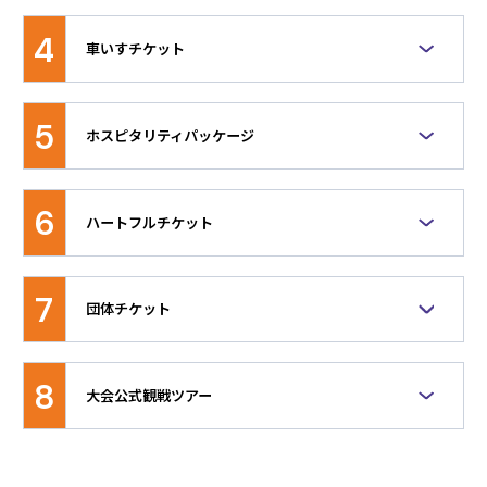
2026.01.28
障害者手帳のお持ちの方およびその同伴者の方を対象
時にお得なチケットです。15歳未満の方が15歳以上の
【開催地域にお住まいの皆様必見！】観戦チケッ
とした割引チケットです。入場時に障害者手帳を確認
方と一緒にご観戦の際は、15歳以上の方は一般チケッ
4
車いすチケット
トを先行販売します！
させていただきます。各競技種目の最下位席種に、障
トの最下位席種をご購入ください（例：バスケットボ
害者料金チケットを設定。最下位席種以外の席種をご
ールの場合、15歳以上の方はB席一般チケットを、3
車いすを使用される方およびその同伴者の方(1名に限
希望の場合、障害者手帳をお持ちの方も一般料金のチ
歳～14歳の方は子供料金チケットをご購入くださ
2025.10.20
る)が一緒に観戦できるチケットです。すべてのセッシ
ケットをお買い求めください。最下位席種は自由席と
い）。最下位席種は自由席となります。（一部例外有
5
ホスピタリティパッケージ
応援ID登録開始！
ョンで車いす席をご用意しています。価格は、車いす
なります。（一部例外有り）同伴者の方は、障害者手
り）セッション開催日時点で3歳未満の未就学児は、
を使用されるご本人様は車いすチケット料金（同伴者
帳をお持ちの方と同時にご入場・ご退場いただきま
保護者の方の膝上での観戦に限り無料です（席が必要
本大会をより深くお楽しみいただける「特別な観戦体
１名分の料金も含む。同伴者席は車いす席に隣接する
す。別々に分かれての入退場はできません。
な場合はチケットが必要です）。最下位席種以外の席
験付き」パッケージや、オリジナル応援グッズのみを
座席）となります。同伴者の方は、車いすを使用され
※障害者料金チケットの座席では、車いすをご利用い
種をご希望の場合、3歳～14歳のお子様も一般料金の
6
ハートフルチケット
購入できるパッケージなどの商品です。詳細は
こちら
る方と同時にご入場・ご退場いただきます。別々に分
ただくことはできません。車いすをご利用の方は、車
チケットをお買い求めください。
かれての入退場はできません。
いす席をお買い求めください。
65歳以上（セッション開催日時点）の高齢者または障
なお、価格は、チケッティングガイド10ページを参照
害者手帳をお持ちの方を1名以上含むご家族・グルー
してください。
7
団体チケット
プ向けの割安な企画チケット。対象者を含め、合計
▶︎チケッティングガイド
2〜4枚まで購入可能（最下位席種のみ対象）。
◆団体販売に関するお問い合わせ
※ハートフルチケットの座席では、車いすをご利用い
1回のお申し込みが20枚以上の場合に限り、ご予約を
ただくことはできません。車いすをご利用の方は、車
8
大会公式観戦ツアー
承っております。
いす席をお買い求めください。
日本国内に拠点および銀行口座を有する法人・団体に限
ります。
大会公式観戦ツアー（チケット・宿泊・交通機関等を
下記メールアドレスまでお問い合わせください。
組み合わせたパッケージツアー）につきましては、大