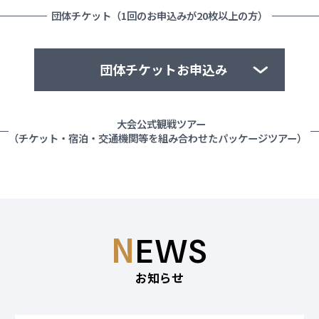
団体チケット（1回のお申込みが20枚以上の方）
団体チケットお申込み
大会公式観戦ツアー
◆団体販売に関するお問い合わせ 1回のお申し込みが20
（チケット・宿泊・交通機関等を組み合わせたパッケージツアー）
枚以上の場合に限り、ご予約を承っております。
日本国内に拠点および銀行口座を有する法人・団体に限
ります。
下記メールアドレスまでお問い合わせくださ
い。
aichinagoya2026-groupsales@pia.co.jp
N
EWS
折り返し、担当者より必要事項やお申し込み要項をご案
内申し上げます。決済につきましては、誠に恐れ入りま
お知らせ
すが請求書による先払いのみとさせていただきます。チ
ケットの使用目的、利用方法によってはお断りする場合