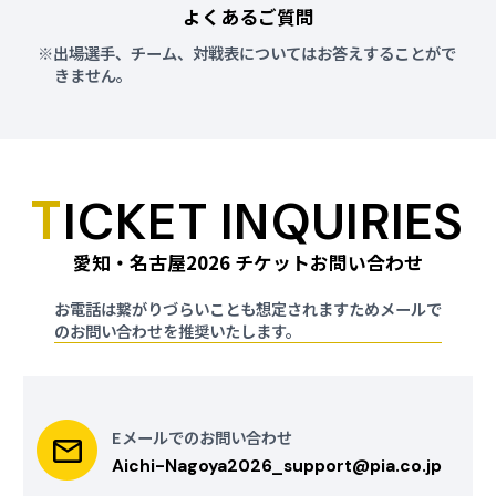
よくあるご質問
愛知
愛知
more
more
出場選手、チーム、対戦表についてはお答えすることがで
きません。
岡崎中央総合公園総
愛知県総合射撃場
合体育館
パラ射撃
座位バレーボール
T
ICKET INQUIRIES
愛知・名古屋2026 チケットお問い合わせ
愛知
愛知
more
more
名古屋市総合体育館
スカイホール豊田
お電話は繋がりづらいことも想定されますためメールで
[レインボープール]
のお問い合わせを推奨いたします。
パラ卓球
パラ水泳
Eメールでのお問い合わせ
Aichi-Nagoya2026_support@pia.co.jp
愛知
愛知
more
more