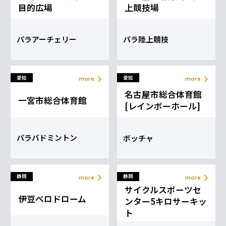
目的広場
上競技場
more
more
格闘技
球技
パラアーチェリー
パラ陸上競技
パラフェンシ
車いすラグビ
ング
ー
more
more
個人競技
球技
愛知
愛知
more
more
名古屋市総合体育館
一宮市総合体育館
[レインボーホール]
車いすテニス
more
パラバドミントン
ボッチャ
球技
静岡
静岡
more
more
サイクルスポーツセ
伊豆ベロドローム
ンター5キロサーキッ
ト