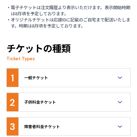
2026.03.05
販売期間
電子チケットは注文履歴より表示いただけます。表示開始時期
全期間
観戦チケット二次先行販売とメンテナンス実施の
は8月頃を予定しております。
お知らせ
オリジナルチケットは応援IDに記載のご自宅まで配送いたしま
概要
す。時期は8月頃を予定しております。
コンビニ店頭で発券するチケット
※大会オリジナルのデザインではありません。
2026.02.27
よくあるご質問について
チケットの種類
2026.02.26
Ticket Types
【開催地域にお住まいの皆様必見！】観戦チケッ
トを先行販売開始しました！
1
一般チケット
2026.02.24
競技特性や会場規模をもとに、競技種目ごとにAA
メンテナンス実施のお知らせ
席、A席、B席、C席、D席の席種をご用意していま
2
子供料金チケット
す。
2026.02.19
【先行販売の情報更新】観戦チケットを先行販売
セッション開催日時点で15歳未満のお子様を対象とし
た割引チケットです。入場時に年齢確認等をさせてい
します！
3
障害者料金チケット
ただく場合がございます。各競技種目の最下位席種
に、子供料金を設定。ご家族などのグループでの観戦