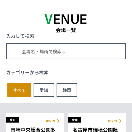
球技
球技
V
ENUE
パラパワーリ
パラ柔道
フティング
会場一覧
入力して検索
more
more
格闘技
個人競技
座位バレーボ
パラ射撃
ール
more
more
カテゴリーから検索
個人競技
球技
すべて
愛知
静岡
パラ水泳
パラ卓球
more
more
水・マリン
球技
愛知
愛知
more
more
パラテコンド
車いすバスケ
岡崎中央総合公園多
名古屋市瑞穂公園陸
ー
ットボール