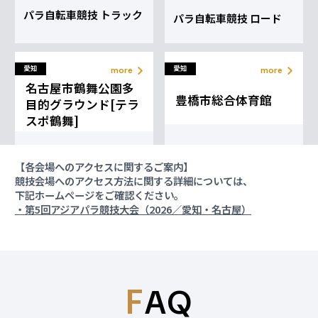
パラ自転車競技 トラック
パラ自転車競技 ロード
愛知
愛知
more
more
名古屋市鶴舞公園多
豊橋市総合体育館
目的グラウンド[テラ
スポ鶴舞]
ゴールボール
ブラインドフットボール
【各会場へのアクセスに関するご案内】
競技会場へのアクセス方法に関する詳細については、
下記ホームページをご確認ください。
・第5回アジアパラ競技大会（2026／愛知・名古屋）
愛知
愛知
more
more
名古屋市中小企業振
愛知県武道館
興会館
F
AQ
パラ柔道
パラパワーリフティング