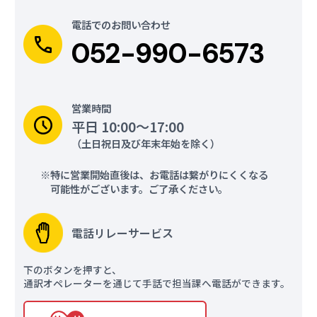
名古屋市瑞穂公園体
愛知国際アリーナ
電話でのお問い合わせ
育館
052-990-6573
車いすバスケットボール
パラテコンドー
営業時間
平日 10:00～17:00
愛知
愛知
more
more
（土日祝日及び年末年始を除く）
名古屋市稲永スポー
ウィングアリーナ刈
ツセンター
谷
特に営業開始直後は、お電話は繋がりにくくなる
可能性がございます。ご了承ください。
パラフェンシング
車いすラグビー
電話リレーサービス
愛知
more
下のボタンを押すと、
通訳オペレーターを通じて手話で担当課へ電話ができます。
名古屋市東山公園テ
ニスセンター