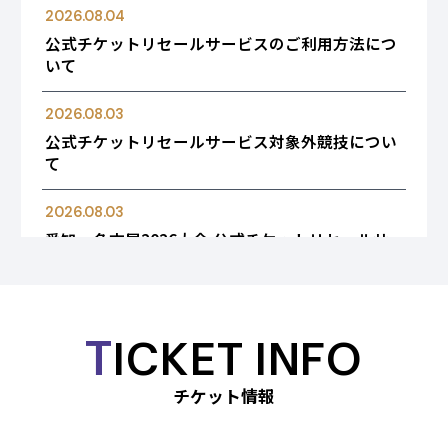
がございます。
2026.08.04
6/30（火）～
公式チケットリセールサービスのご利用方法につ
いて
8/10（月）【予定】 アジア競技大会 締め切り
9/10（木）【予定】 アジアパラ競技大会 締め切り
2026.08.03
土日、祝日 8/13.14はお休みとさせていただきます。
公式チケットリセールサービス対象外競技につい
て
愛知・名古屋2026団体チケット事務局（チケットぴあ
名古屋内）
2026.08.03
〒461-0005 名古屋市東区東桜2-13-32ぴあ名古屋ビル
愛知・名古屋2026大会 公式チケットリセールサ
1階
ービスを8月4日から開始
TEL：052-937-9600(平日10：00～17：00)
aichinagoya2026-groupsales@pia.co.jp
2026.08.03
T
メンテナンス実施のお知らせ
ICKET INFO
2026.07.29
チケット情報
愛知・名古屋2026大会の 競技スケジュール等の
変更について