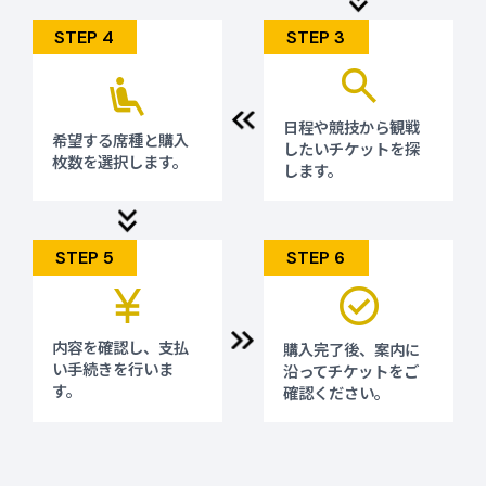
https://www.jtb.co.jp/sports/asiangames_aichi-
STEP 4
STEP 3
nagoya2026/
（メルマガ会員登録）
https://reg31.smp.ne.jp/regist/is?
SMPFORM=meoi-lbsgti-
1b16a5456992f2ea026a1ccfb07f535b
日程や競技から
観戦
希望する席種と購入
したいチケットを探
枚数を選択します。
します。
STEP 5
STEP 6
内容を確認し、
支払
購入完了後、
案内に
い手続きを行いま
沿ってチケットをご
す。
確認ください。