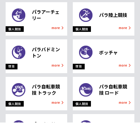
パラアーチェ
パラ陸上競技
リー
more
more
個人競技
個人競技
パラバドミン
ボッチャ
トン
more
more
球技
球技
パラ自転車競
パラ自転車競
技 トラック
技 ロード
more
more
個人競技
個人競技
ブラインドフ
ゴールボール
ットボール
more
more