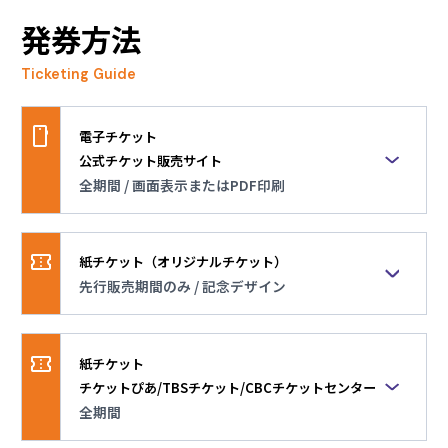
たため、販売見合わせとなりました。」
発券方法
2026.06.17
Ticketing Guide
メンテナンス実施のお知らせ
2026.05.28
電子チケット
追加販売及び通常販売の実施のお知らせ
公式チケット販売サイト
全期間 / 画面表示またはPDF印刷
2026.05.28
販売期間
チケット種類の追加販売開始
全期間
紙チケット（オリジナルチケット）
2026.05.26
先行販売期間のみ / 記念デザイン
概要
携帯電話の画面表示、またはPDFを印刷したチケット
メンテナンス実施のお知らせ
販売期間
先行販売期間のみ
2026.03.12
紙チケット
【地域限定なし】観戦チケット二次先行販売開始
チケットぴあ/TBSチケット/CBCチケットセンター
概要
しました！
大会観戦の記念になるオリジナルデザインの紙チケッ
全期間
ト