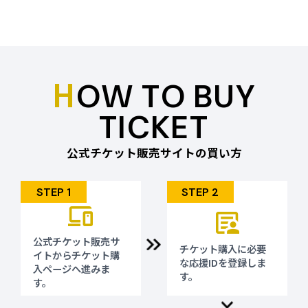
aichinagoya2026-groupsales@pia.co.jp
会公式旅行代理店である下記の旅行会社にて取り扱っ
折り返し、担当者より必要事項やお申し込み要項をご
ております。
案内申し上げます。
観戦ツアーの手配をご検討されている方におかれまし
決済につきましては、誠に恐れ入りますが請求書による
ては、下記連絡先までお問い合わせください。
先払いのみとさせていただきます。
チケットの使用目的、利用方法によってはお断りする場
■ 東武トップツアーズ株式会社
H
合がございます。
OW TO BUY
部署：愛知・名古屋2026大会統括室
6/30（火）
8/10（月）【予定】 アジア競技大会
TEL：052-291-4637
～
締め切り
E-mail：asia2026@tobutoptours.co.jp
TICKET
9/10（木）【予定】 アジアパラ競技大
※団体旅行に限り受付させていただきます。
会 締め切り
（7月2日更新）当社の団体旅行用のチケットは完売い
土日、祝日 8/13.14はお休みとさせていただきます。
公式チケット販売サイトの買い方
たしました。
愛知・名古屋2026団体チケット事務局（チケットぴ
あ名古屋内）
■ 株式会社JTB
〒461-0005 名古屋市東区東桜2-13-32ぴあ名古屋ビ
STEP 1
STEP 2
●法人・団体のお客様
ル1階
下記メールアドレスへお問い合わせください。
TEL：052-937-9600(平日10：00～17：00)
改めて営業担当者よりご連絡させていただきます。
aichinagoya2026-groupsales@pia.co.jp
E-mail：jtb_event1_sec6@jtb.com
公式チケット販売サ
チケット購入に必要
●個人のお客様
イトから
チケット購
な応援IDを登録しま
観戦チケット付き宿泊プラン「JTB My STYLE」（募
入ページへ進みま
す。
集型企画旅行商品）を販売中です。
す。
商品の詳細は、以下のURLをご確認ください。
（商品特集ページ）