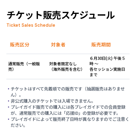
チケット販売スケジュール
2026.07.14
チケットの「完売」表記を「予定枚数終了」に修
正いたしました。
Ticket Sales Schedule
2026.07.14
販売区分
対象者
販売期間
車いすラグビー「セッションスケジュールに調整
が生じたため、販売見合わせとなりました。」
６月30日(火) 午後５
通常販売（一般販
対象者限定なし
時 〜
売）
（海外販売を含む）
各セッション実施日
2026.07.01
まで
競技会場へのアクセス情報のご案内
チケットはすべて先着順での販売です（抽選販売はありませ
2026.06.30
ん）。
非公式購入のチケットでは入場できません。
愛知･名古屋2026大会チケットのプレイガイド販
プレイガイド販売での購入には各プレイガイドでの会員登録
売開始
が、通常販売での購入には「応援ID」の登録が必要です。
プレイガイドによって販売終了日時が異なりますのでご注意く
2026.06.30
ださい。
パラ陸上「セッションスケジュールに調整が生じ