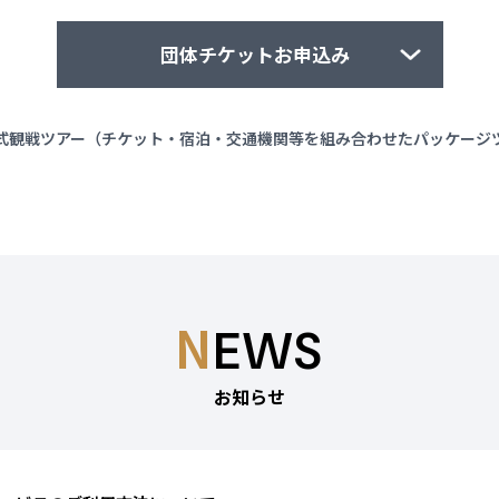
団体チケットお申込み
式観戦ツアー
（チケット・宿泊・交通機関等を組み合わせたパッケージ
い合わせ 1回のお申し込みが20枚以上の場合に限り、ご予約を承っております。
銀行口座を有する法人・団体に限ります。
下記メールアドレスまでお問い合わせくだ
psales@pia.co.jp
必要事項やお申し込み要項をご案内申し上げます。決済につきましては、誠に恐れ入
ただきます。チケットの使用目的、利用方法によってはお断りする場合がございます
 アジア競技大会 締め切り
 アジアパラ競技大会 締め切り
N
EWS
4はお休みとさせていただきます。
体チケット事務局（チケットぴあ名古屋内）
お知らせ
市東区東桜2-13-32ぴあ名古屋ビル1階
(平日10：00～17：00)
psales@pia.co.jp