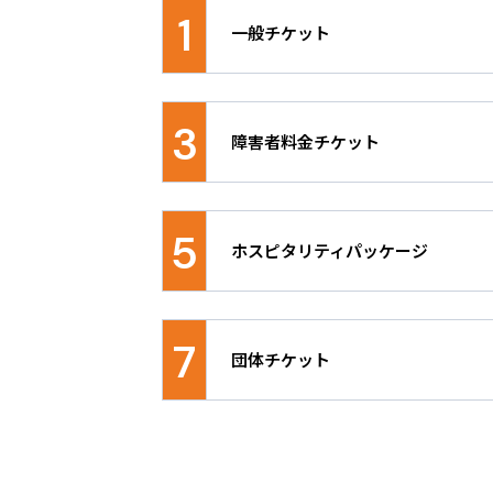
1
2026.02.24
一般チケット
メンテナンス実施のお知
競技特性や会場規模をもとに、競技種目
2026.02.19
席、D席の席種をご用意しています。
3
【先行販売の情報更新】
障害者料金チケット
2026.01.28
障害者手帳のお持ちの方およびその同
【開催地域にお住まいの
ットです。入場時に障害者手帳を確認
5
ホスピタリティパッケージ
目の最下位席種に、障害者料金チケッ
種をご希望の場合、障害者手帳をお持
2025.10.20
お買い求めください。最下位席種は自
応援ID登録開始！
本大会をより深くお楽しみいただける
り）同伴者の方は、障害者手帳をお持
ージや、オリジナル応援グッズのみを
いただきます。別々に分かれての入退
7
団体チケット
品です。詳細は
こちら
※障害者料金チケットの座席では、車
きません。車いすをご利用の方は、車
◆団体販売に関するお問い合わせ
1回のお申し込みが20枚以上の場合
す。
日本国内に拠点および銀行口座を有す