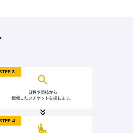
さい。
株式会社
6大会統括室
toptours.co.jp
T
せていただきます。
団体旅行用のチケットは完売いたしました。
問い合わせください。
STEP 3
連絡させていただきます。
ec6@jtb.com
日程や競技から
「JTB My STYLE」（募集型企画旅行商
観戦したいチケットを探します。
RLをご確認ください。
p/sports/asiangames_aichi-nagoya2026/
STEP 4
tps://reg31.smp.ne.jp/regist/is?
-1b16a5456992f2ea026a1ccfb07f535b