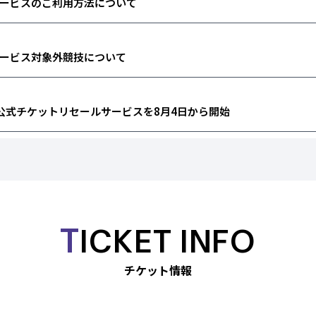
ービスのご利用方法について
ービス対象外競技について
 公式チケットリセールサービスを8月4日から開始
らせ
の 競技スケジュール等の変更について
T
ICKET INFO
チケット情報
を「予定枚数終了」に修正いたしました。