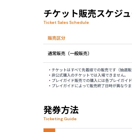
車いすラグビー「セッシ
チケット販売スケジュ
2026.07.01
Ticket Sales Schedule
競技会場へのアクセス情
販売区分
2026.06.30
愛知･名古屋2026大
通常販売（一般販売）
2026.06.30
チケットはすべて先着順での販売です（抽選販
パラ陸上「セッションス
非公式購入のチケットでは入場できません。
プレイガイド販売での購入には各プレイガイド
プレイガイドによって販売終了日時が異なりま
2026.06.17
メンテナンス実施のお知
発券方法
2026.05.28
追加販売及び通常販売の
Ticketing Guide