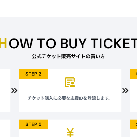
ください。
先までお問い合わせくだ
co.jp
し込み要項をご案内申し上げま
■ 東武トップツアーズ
部署：愛知・名古屋202
すが請求書による先払いのみとさ
TEL：052-291-4637
H
E-mail：asia2026@tobu
OW TO BUY TICKE
てはお断りする場合がございま
※団体旅行に限り受付さ
（7月2日更新）当社の
】 アジア競技大会 締め切り
公式チケット販売サイトの買い方
】 アジアパラ競技大会 締め切
■ 株式会社JTB
●法人・団体のお客様
せていただきます。
下記メールアドレスへお
務局（チケットぴあ名古屋内）
STEP 2
改めて営業担当者よりご
3-32ぴあ名古屋ビル1階
E-mail：jtb_event1_s
7：00)
●個人のお客様
co.jp
観戦チケット付き宿泊プラン
チケット購入に必要な応援IDを登録します。
品）を販売中です。
商品の詳細は、以下のU
（商品特集ページ）
https://www.jtb.co.j
STEP 5
（メルマガ会員登録）
ht
SMPFORM=meoi-lbsgti