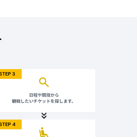
さい。
株式会社
6大会統括室
toptours.co.jp
T
せていただきます。
団体旅行用のチケットは完売いたしました。
問い合わせください。
STEP 3
連絡させていただきます。
ec6@jtb.com
日程や競技から
「JTB My STYLE」（募集型企画旅行商
観戦したいチケットを探します。
RLをご確認ください。
p/sports/asiangames_aichi-nagoya2026/
STEP 4
tps://reg31.smp.ne.jp/regist/is?
-1b16a5456992f2ea026a1ccfb07f535b