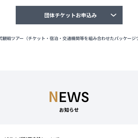
団体チケットお申込み
式観戦ツアー
（チケット・宿泊・交通機関等を組み合わせたパッケージ
い合わせ 1回のお申し込みが20枚以上の場合に限り、ご予約を承っております。
銀行口座を有する法人・団体に限ります。
下記メールアドレスまでお問い合わせくだ
psales@pia.co.jp
必要事項やお申し込み要項をご案内申し上げます。決済につきましては、誠に恐れ入
ただきます。チケットの使用目的、利用方法によってはお断りする場合がございます
 アジア競技大会 締め切り
 アジアパラ競技大会 締め切り
N
EWS
4はお休みとさせていただきます。
体チケット事務局（チケットぴあ名古屋内）
お知らせ
市東区東桜2-13-32ぴあ名古屋ビル1階
(平日10：00～17：00)
psales@pia.co.jp