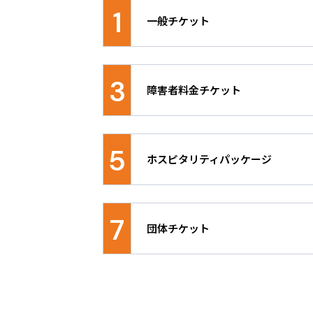
1
2026.02.24
一般チケット
メンテナンス実施のお知
競技特性や会場規模をもとに、競技種目
2026.02.19
席、D席の席種をご用意しています。
3
【先行販売の情報更新】
障害者料金チケット
2026.01.28
障害者手帳のお持ちの方およびその同
【開催地域にお住まいの
ットです。入場時に障害者手帳を確認
5
ホスピタリティパッケージ
目の最下位席種に、障害者料金チケッ
種をご希望の場合、障害者手帳をお持
2025.10.20
お買い求めください。最下位席種は自
応援ID登録開始！
本大会をより深くお楽しみいただける
り）同伴者の方は、障害者手帳をお持
ージや、オリジナル応援グッズのみを
いただきます。別々に分かれての入退
7
団体チケット
品です。詳細は
こちら
※障害者料金チケットの座席では、車
きません。車いすをご利用の方は、車
◆団体販売に関するお問い合わせ
1回のお申し込みが20枚以上の場合
す。
日本国内に拠点および銀行口座を有す