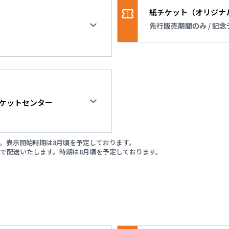
紙チケット（オリジナ
開始
先行販売期間のみ / 記
販売期間
らせ
先行販売期間のみ
概要
大会観戦の記念になるオ
ケット二次先行販売開始しました！
チケットセンター
印刷したチケット
売とメンテナンス実施のお知らせ
。表示開始時期は8月頃を予定しております。
まで配送いたします。時期は8月頃を予定しております。
ません。
皆様必見！】観戦チケットを先行販売開始しました！