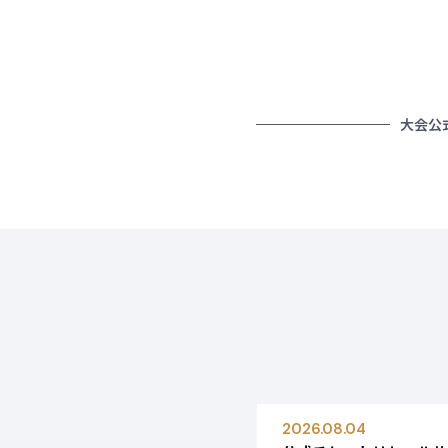
大会公
◆団体販売に関するお問
日本国内に拠点および
aichinagoya2026-grou
折り返し、担当者より
先払いのみとさせてい
6/30（火）～
8/10（月）【予定】
9/10（木）【予定】
土日、祝日 8/13.1
愛知・名古屋2026団
〒461-0005 名古屋
TEL：052-937-9600
aichinagoya2026-grou
2026.08.04