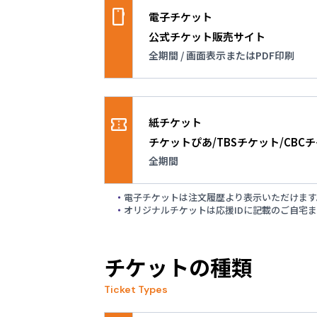
2026.05.28
電子チケット
チケット種類の追加販売
公式チケット販売サイト
全期間 / 画面表示またはPDF印刷
2026.05.26
メンテナンス実施のお知
販売期間
全期間
2026.03.12
紙チケット
【地域限定なし】観戦チ
概要
チケットぴあ/TBSチケット/CBC
携帯電話の画面表示、またはPDFを
全期間
2026.03.05
観戦チケット二次先行販
電子チケットは注文履歴より表示いただけます
販売期間
オリジナルチケットは応援IDに記載のご自宅
全期間
2026.02.27
概要
よくあるご質問について
コンビニ店頭で発券するチケット
チケットの種類
※大会オリジナルのデザインではあり
2026.02.26
Ticket Types
【開催地域にお住まいの