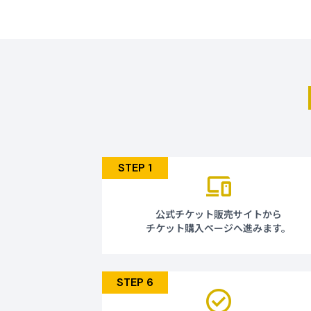
下記メールアドレスまでお問い合わせ
aichinagoya2026-groupsales@pia.
折り返し、担当者より必要事項やお申
す。
決済につきましては、誠に恐れ入りま
せていただきます。
チケットの使用目的、利用方法によっ
す。
6/30（火）
8/10（月）【予定
～
9/10（木）【予定
り
土日、祝日 8/13.14はお休みとさ
STEP 1
愛知・名古屋2026団体チケット事
〒461-0005 名古屋市東区東桜2-1
TEL：052-937-9600(平日10：00～1
aichinagoya2026-groupsales@pia.
公式チケット販売サイトから
チケット購入ページへ進みます。
STEP 6