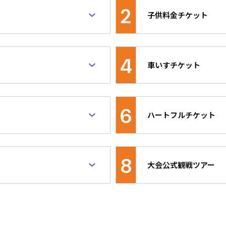
2
子供料金チケット
らせ
ごとにAA席、A席、B席、C
セッション開催日時点で
トです。入場時に年齢確
4
観戦チケットを先行販売します！
車いすチケット
競技種目の最下位席種に
の観戦時にお得なチケッ
緒にご観戦の際は、15
伴者の方を対象とした割引チケ
車いすを使用される方お
購入ください（例：バス
皆様必見！】観戦チケットを先行販売します！
させていただきます。各競技種
戦できるチケットです。
般チケットを、3歳～1
6
ハートフルチケット
トを設定。最下位席種以外の席
います。価格は、車いす
い）。最下位席種は自由
ちの方も一般料金のチケットを
（同伴者１名分の料金も
開催日時点で3歳未満の
由席となります。（一部例外有
となります。同伴者の方
り無料です（席が必要な
「特別な観戦体験付き」パッケ
65歳以上（セッション
ちの方と同時にご入場・ご退場
ご退場いただきます。別
外の席種をご希望の場合
購入できるパッケージなどの商
持ちの方を1名以上含む
場はできません。
なお、価格は、チケッテ
をお買い求めください。
8
大会公式観戦ツアー
ト。対象者を含め、合計
いすをご利用いただくことはで
い。
象）。
いす席をお買い求めください。
▶︎チケッティングガイド
※ハートフルチケットの
大会公式観戦ツアー（チ
きません。車いすをご利
に限り、ご予約を承っておりま
ッケージツアー）につき
旅行会社にて取り扱って
る法人・団体に限ります。
観戦ツアーの手配をご検